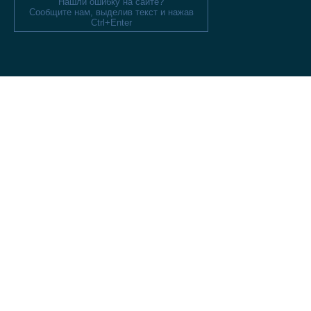
Нашли ошибку на сайте?
Сообщите нам, выделив текст и нажав
Ctrl+Enter