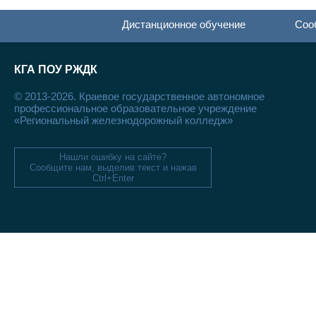
Дистанционное обучение
Соо
КГА ПОУ РЖДК
© 2013-2026. Краевое государственное автономное
профессиональное образовательное учреждение
«Региональный железнодорожный колледж»
Нашли ошибку на сайте?
Сообщите нам, выделив текст и нажав
Ctrl+Enter