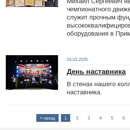
Михаил Сергеевич я
чемпионатного движ
служит прочным фун
высококвалифициров
оборудования в Прим
03.03.2026
День наставника
В стенах нашего ко
наставника.
< назад
1
2
3
4
5
6