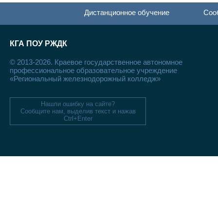
Дистанционное обучение
Соо
КГА ПОУ РЖДК
© 2013-2026. Краевое государственное автономное
профессиональное образовательное учреждение
«Региональный железнодорожный колледж»
Нашли ошибку на сайте?
Сообщите нам, выделив текст и нажав
Ctrl+Enter