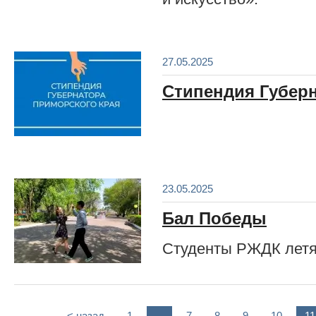
27.05.2025
Стипендия Губер
23.05.2025
Бал Победы
Студенты РЖДК летят
< назад
1
...
7
8
9
10
11