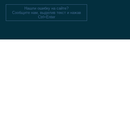
Нашли ошибку на сайте?
Сообщите нам, выделив текст и нажав
Ctrl+Enter