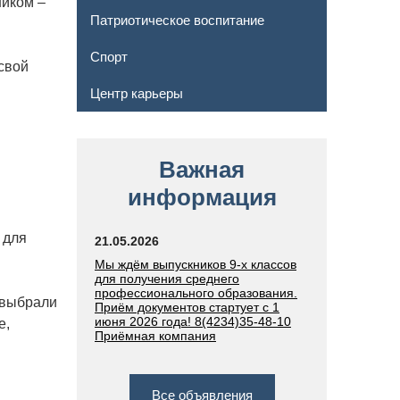
ником –
Патриотическое воспитание
Спорт
свой
Центр карьеры
Важная
информация
 для
21.05.2026
Мы ждём выпускников 9-х классов
для получения среднего
профессионального образования.
 выбрали
Приём документов стартует с 1
июня 2026 года! 8(4234)35-48-10
е,
Приёмная компания
Все объявления