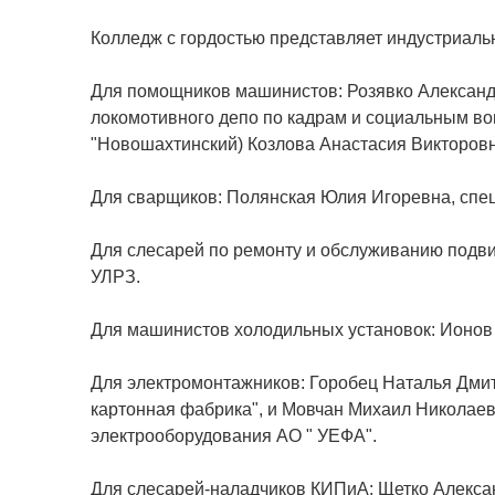
Колледж с гордостью представляет индустриаль
Для помощников машинистов: Розявко Александр
локомотивного депо по кадрам и социальным во
"Новошахтинский) Козлова Анастасия Викторовн
Для сварщиков: Полянская Юлия Игоревна, спец
Для слесарей по ремонту и обслуживанию подви
УЛРЗ.
Для машинистов холодильных установок: Ионов
Для электромонтажников: Горобец Наталья Дмит
картонная фабрика", и Мовчан Михаил Николаев
электрооборудования АО " УЕФА".
Для слесарей-наладчиков КИПиА: Щетко Алексан