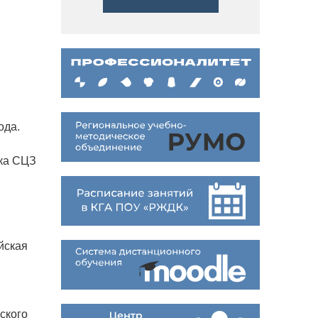
ода.
тка СЦЗ
йская
ского