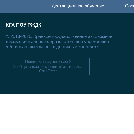
Дистанционное обучение
Соо
КГА ПОУ РЖДК
© 2013-2026. Краевое государственное автономное
профессиональное образовательное учреждение
«Региональный железнодорожный колледж»
Нашли ошибку на сайте?
Сообщите нам, выделив текст и нажав
Ctrl+Enter